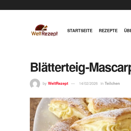
STARTSEITE
REZEPTE
ÜB
Blätterteig-Masca
by
WeltRezept
14/02/2026
in
Teilchen