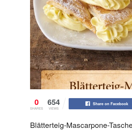
0
654
Share on Facebook
SHARES
VIEWS
Blätterteig-Mascarpone-Tasch