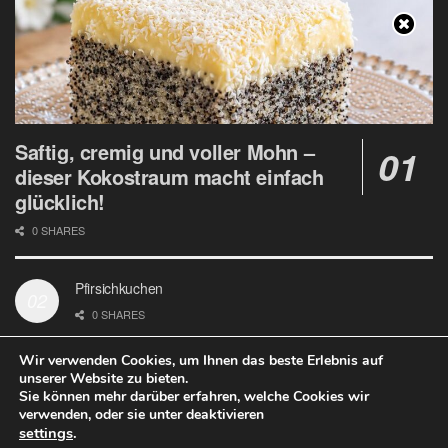
Saftig, cremig und voller Mohn –
dieser Kokostraum macht einfach
glücklich!
0 SHARES
Pfirsichkuchen
0 SHARES
Wir verwenden Cookies, um Ihnen das beste Erlebnis auf
unserer Website zu bieten.
Sie können mehr darüber erfahren, welche Cookies wir
verwenden, oder sie unter deaktivieren
Datenschutz
Google Analytics und Cookie Dateien
settings
.