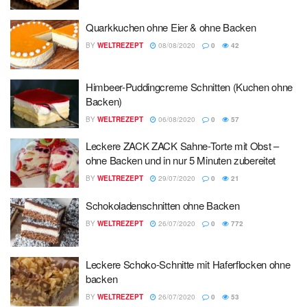
Quarkkuchen ohne Eier & ohne Backen
BY
WELTREZEPT
08/08/2020
0
42
Himbeer-Puddingcreme Schnitten (Kuchen ohne
Backen)
BY
WELTREZEPT
06/08/2020
0
57
Leckere ZACK ZACK Sahne-Torte mit Obst –
ohne Backen und in nur 5 Minuten zubereitet
BY
WELTREZEPT
29/07/2020
0
21
Schokoladenschnitten ohne Backen
BY
WELTREZEPT
26/07/2020
0
772
Leckere Schoko-Schnitte mit Haferflocken ohne
backen
BY
WELTREZEPT
26/07/2020
0
53