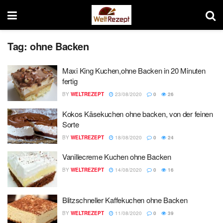
Tag:
ohne Backen
Maxi King Kuchen,ohne Backen in 20 Minuten
fertig
BY
WELTREZEPT
23/08/2020
0
26
Kokos Käsekuchen ohne backen, von der feinen
Sorte
BY
WELTREZEPT
18/08/2020
0
24
Vanillecreme Kuchen ohne Backen
BY
WELTREZEPT
14/08/2020
0
16
Blitzschneller Kaffekuchen ohne Backen
BY
WELTREZEPT
11/08/2020
0
39