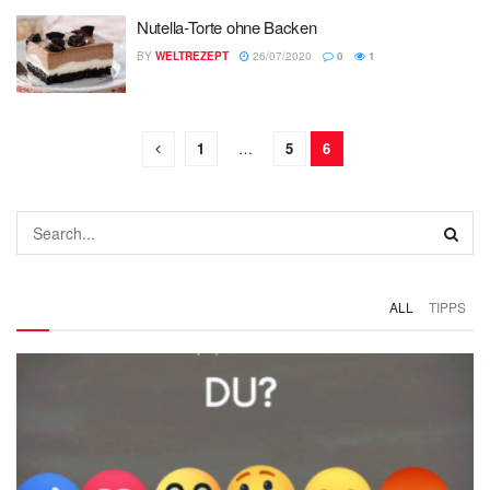
Nutella-Torte ohne Backen
BY
WELTREZEPT
26/07/2020
0
1
1
…
5
6
ALL
TIPPS