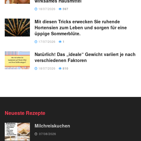
wirksames Hausmittel
18/07/2026
597
Mit diesen Tricks erwecken Sie ruhende
Hortensien zum Leben und sorgen für eine
üppige Sommerblüte.
17/07/2026
1
Natürlich! Das „ideale“ Gewicht variiert je nach
verschiedenen Faktoren
18/07/2026
810
Neueste Rezepte
Milchreiskuchen
07/08/2026