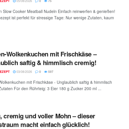
05/08/2026
EZEPT
0
75
n Slow Cooker Meatball Nudeln Einfach reinwerfen & genießen!
ezept ist perfekt für stressige Tage: Nur wenige Zutaten, kaum
n-Wolkenkuchen mit Frischkäse –
ublich saftig & himmlisch cremig!
03/08/2026
EZEPT
0
597
olkenkuchen mit Frischkäse - Unglaublich saftig & himmlisch
Zutaten Für den Rührteig: 3 Eier 180 g Zucker 200 ml ...
g, cremig und voller Mohn – dieser
traum macht einfach glücklich!