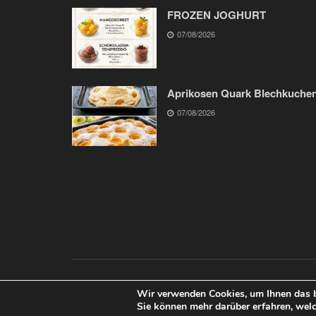
FROZEN JOGHURT
07/08/2026
Aprikosen Quark Blechkuche
07/08/2026
© 2020
Welt Rezept
- design with ♥ by
Welt Rezept
.
Wir verwenden Cookies, um Ihnen das be
Sie können mehr darüber erfahren, welc