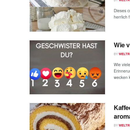
Dieses c
herrlich 
Wie v
BY
WELTR
Wie viel
Erinneru
wecken 
Kaffee
aroma
BY
WELTR