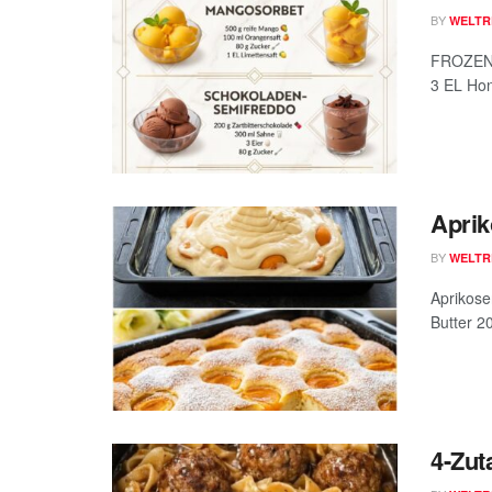
BY
WELTR
FROZEN 
3 EL Hon
Apri
BY
WELTR
Aprikose
Butter 2
4-Zut