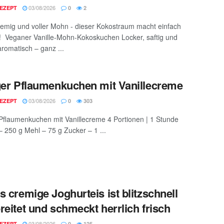
03/08/2026
EZEPT
0
2
cremig und voller Mohn - dieser Kokostraum macht einfach
h! Veganer Vanille-Mohn-Kokoskuchen Locker, saftig und
aromatisch – ganz ...
ger Pflaumenkuchen mit Vanillecreme
03/08/2026
EZEPT
0
303
 Pflaumenkuchen mit Vanillecreme 4 Portionen | 1 Stunde
– 250 g Mehl – 75 g Zucker – 1 ...
s cremige Joghurteis ist blitzschnell
reitet und schmeckt herrlich frisch
03/08/2026
EZEPT
0
125