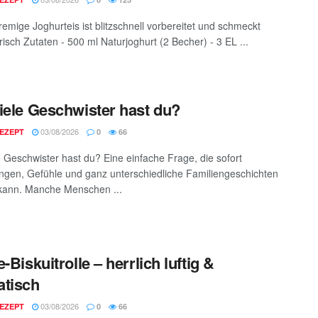
remige Joghurteis ist blitzschnell vorbereitet und schmeckt
frisch Zutaten - 500 ml Naturjoghurt (2 Becher) - 3 EL ...
iele Geschwister hast du?
03/08/2026
EZEPT
0
66
e Geschwister hast du? Eine einfache Frage, die sofort
ngen, Gefühle und ganz unterschiedliche Familiengeschichten
kann. Manche Menschen ...
-Biskuitrolle – herrlich luftig &
tisch
03/08/2026
EZEPT
0
66