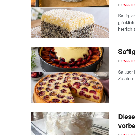
BY
WELTR
Saftig, 
glücklic
herrlich 
Safti
BY
WELTR
Saftiger
Zutaten 
Diese
vorbe
BY
WELTR