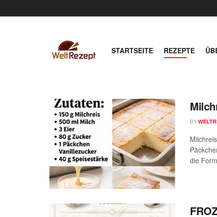
STARTSEITE
REZEPTE
ÜB
Milch
BY
WELTR
Milchrei
Päckchen
die Form
FRO