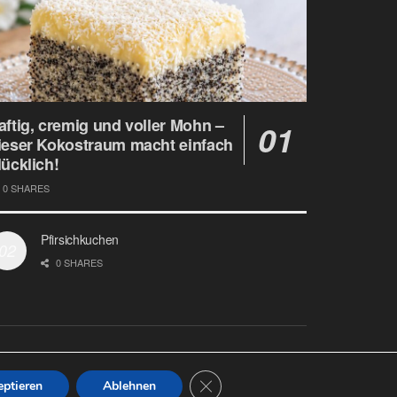
aftig, cremig und voller Mohn –
ieser Kokostraum macht einfach
lücklich!
0 SHARES
Pfirsichkuchen
0 SHARES
Datenschutz
Google Analytics und Cookie Dateien
Close GDPR Cookie Banner
ptieren
Ablehnen