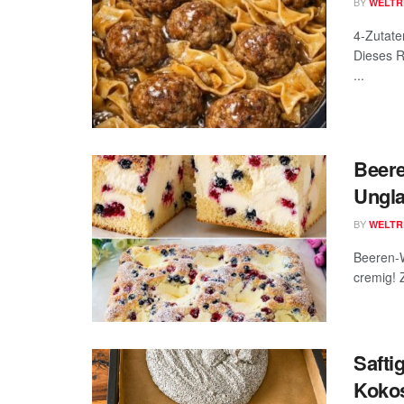
BY
WELTR
4-Zutate
Dieses R
...
Beere
Ungla
BY
WELTR
Beeren-W
cremig! 
Safti
Kokos