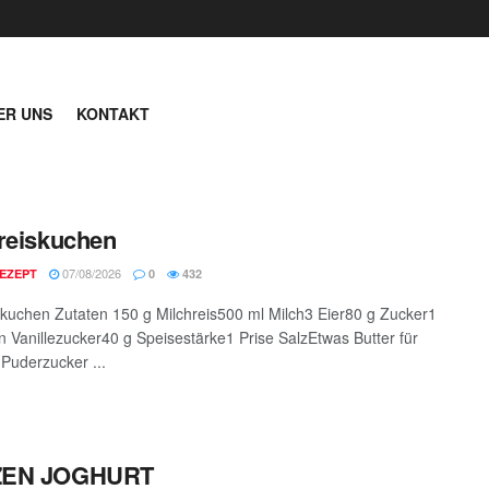
ER UNS
KONTAKT
reiskuchen
07/08/2026
EZEPT
0
432
skuchen Zutaten 150 g Milchreis500 ml Milch3 Eier80 g Zucker1
 Vanillezucker40 g Speisestärke1 Prise SalzEtwas Butter für
Puderzucker ...
ZEN JOGHURT