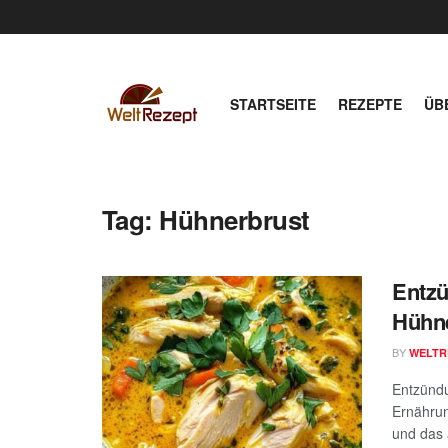
STARTSEITE
REZEPTE
ÜB
Tag:
Hühnerbrust
Entz
Hühne
BY
WELTR
Entzünd
Ernährun
und das 