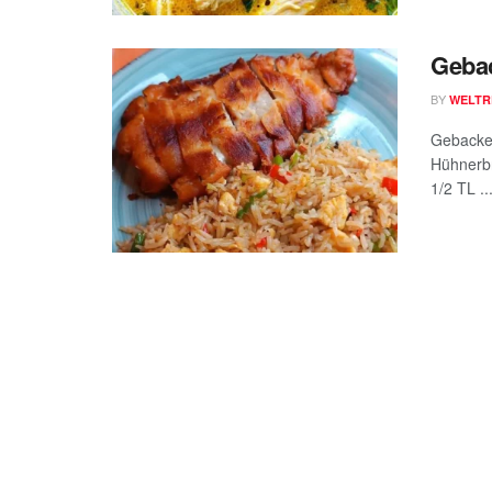
Gebac
BY
WELTR
Gebacken
Hühnerbr
1/2 TL ..