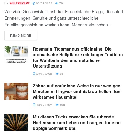
BY
WELTREZEPT
03/08/2026
70
Wie viele Geschwister hast du? Eine einfache Frage, die sofort
Erinnerungen, Gefühle und ganz unterschiedliche
Familiengeschichten wecken kann. Manche Menschen...
READ MORE
Rosmarin (Rosmarinus officinalis): Die
aromatische Heilpflanze mit langer Tradition
für Wohlbefinden und natürliche
Unterstützung
28/07/2026
93
Zähne auf natürliche Weise in nur wenigen
Minuten mit Ingwer und Salz aufhellen: Ein
wirksames Hausmittel
18/07/2026
598
Mit diesen Tricks erwecken Sie ruhende
Hortensien zum Leben und sorgen für eine
üppige Sommerblüte.