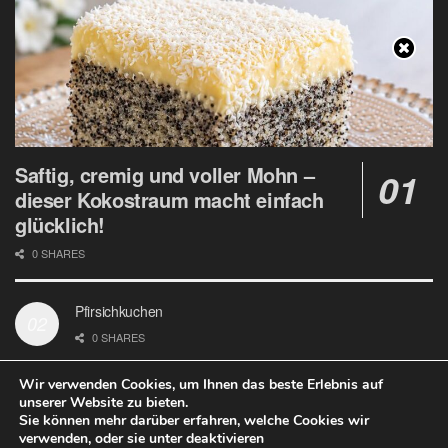
Saftig, cremig und voller Mohn –
dieser Kokostraum macht einfach
glücklich!
0 SHARES
Pfirsichkuchen
0 SHARES
Wir verwenden Cookies, um Ihnen das beste Erlebnis auf
unserer Website zu bieten.
Sie können mehr darüber erfahren, welche Cookies wir
verwenden, oder sie unter deaktivieren
Datenschutz
Google Analytics und Cookie Dateien