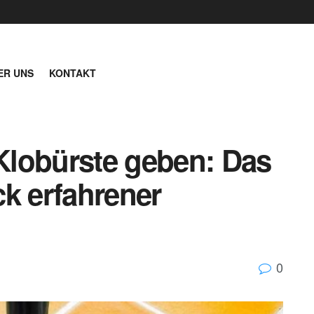
ER UNS
KONTAKT
 Klobürste geben: Das
ick erfahrener
0