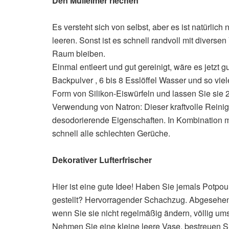
Den Mülleimer riechen
Es versteht sich von selbst, aber es ist natürli
leeren. Sonst ist es schnell randvoll mit diver
Raum bleiben.
Einmal entleert und gut gereinigt, wäre es jetzt 
Backpulver , 6 bis 8 Esslöffel Wasser und so vie
Form von Silikon-Eiswürfeln und lassen Sie sie 2
Verwendung von Natron: Dieser kraftvolle Reinig
desodorierende Eigenschaften. In Kombination mit
schnell alle schlechten Gerüche.
Dekorativer Lufterfrischer
Hier ist eine gute Idee! Haben Sie jemals Potpour
gestellt? Hervorragender Schachzug. Abgesehen d
wenn Sie sie nicht regelmäßig ändern, völlig umso
Nehmen Sie eine kleine leere Vase, bestreuen Si