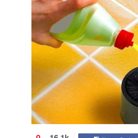
0
16.1k