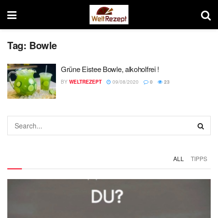
Tag:
Bowle
Grüne Eistee Bowle, alkoholfrei !
BY
WELTREZEPT
09/08/2020
0
23
ALL
TIPPS