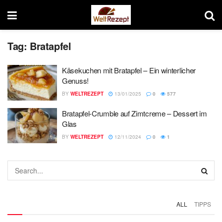
Tag:
Bratapfel
Käsekuchen mit Bratapfel – Ein winterlicher
Genuss!
BY
WELTREZEPT
13/01/2025
0
577
Bratapfel-Crumble auf Zimtcreme – Dessert im
Glas
BY
WELTREZEPT
12/11/2024
0
1
ALL
TIPPS