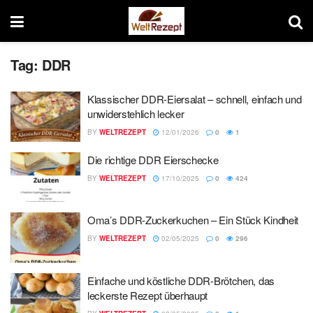
Tag:
DDR
Klassischer DDR-Eiersalat – schnell, einfach und
unwiderstehlich lecker
BY
WELTREZEPT
12/01/2026
0
1
Die richtige DDR Eierschecke
BY
WELTREZEPT
17/10/2025
0
424
Oma’s DDR-Zuckerkuchen – Ein Stück Kindheit
BY
WELTREZEPT
02/05/2025
0
296
Einfache und köstliche DDR-Brötchen, das
leckerste Rezept überhaupt