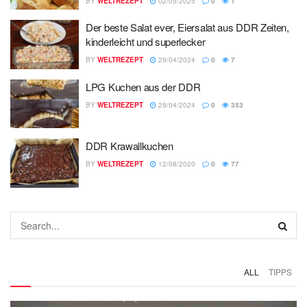
BY
WELTREZEPT
02/05/2025
0
1
Der beste Salat ever, Eiersalat aus DDR Zeiten,
kinderleicht und superlecker
BY
WELTREZEPT
29/04/2024
0
7
LPG Kuchen aus der DDR
BY
WELTREZEPT
29/04/2024
0
353
DDR Krawallkuchen
BY
WELTREZEPT
12/08/2020
0
77
ALL
TIPPS