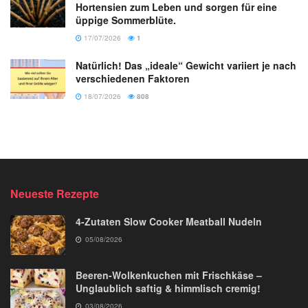
Hortensien zum Leben und sorgen für eine
üppige Sommerblüte.
17/07/2026
1
Natürlich! Das „ideale“ Gewicht variiert je nach
verschiedenen Faktoren
18/07/2026
808
Neueste Rezepte
4-Zutaten Slow Cooker Meatball Nudeln
05/08/2026
Beeren-Wolkenkuchen mit Frischkäse –
Unglaublich saftig & himmlisch cremig!
03/08/2026