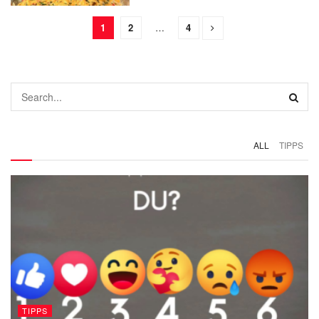
1
2
…
4
ALL
TIPPS
TIPPS