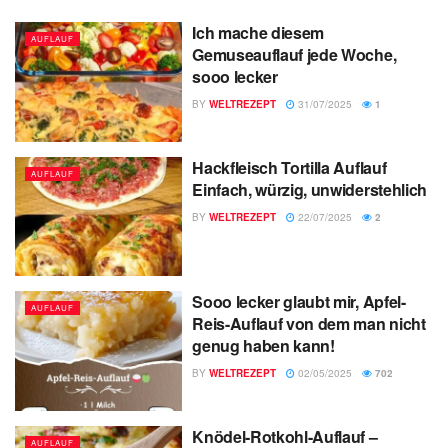
Ich mache diesem
AUFLAUF
Gemuseauflauf jede Woche,
sooo lecker
BY
WELTREZEPT
31/07/2025
1
Hackfleisch Tortilla Auflauf
AUFLAUF
Einfach, würzig, unwiderstehlich
BY
WELTREZEPT
22/07/2025
2
Sooo lecker glaubt mir, Apfel-
AUFLAUF
Reis-Auflauf von dem man nicht
genug haben kann!
BY
WELTREZEPT
02/05/2025
702
Knödel-Rotkohl-Auflauf –
AUFLAUF