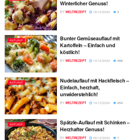
Winterlicher Genuss!
BY
WELTREZEPT
16/12/2024
3
Bunter Gemüseauflauf mit
AUFLAUF
Kartoffeln – Einfach und
köstlich!
BY
WELTREZEPT
14/12/2024
499
Nudelauflauf mit Hackfleisch –
AUFLAUF
Einfach, herzhaft,
unwiderstehlich!
BY
WELTREZEPT
14/12/2024
454
Spätzle-Auflauf mit Schinken –
AUFLAUF
Herzhafter Genuss!
BY
WELTREZEPT
06/12/2024
1