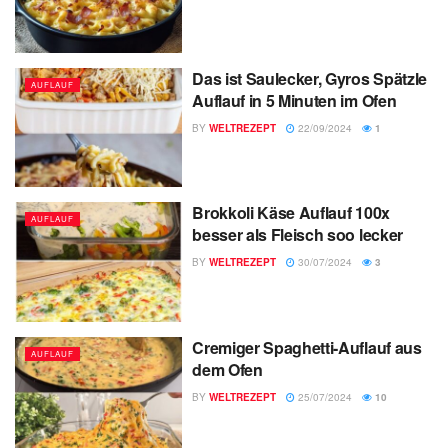
Das ist Saulecker, Gyros Spätzle
AUFLAUF
Auflauf in 5 Minuten im Ofen
BY
WELTREZEPT
22/09/2024
1
Brokkoli Käse Auflauf 100x
AUFLAUF
besser als Fleisch soo lecker
BY
WELTREZEPT
30/07/2024
3
Cremiger Spaghetti-Auflauf aus
AUFLAUF
dem Ofen
BY
WELTREZEPT
25/07/2024
10