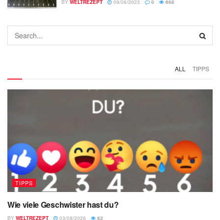
BY
WELTREZEPT
09/06/2023
0
668
ALL
TIPPS
TIPPS
Wie viele Geschwister hast du?
BY
WELTREZEPT
03/08/2026
62