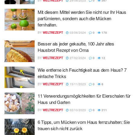
BY
WELTREZEPT
29/08/2025
0
567
Mit diesem Mittel werden Sie nicht nur Ihr Haus
parfümieren, sondern auch die Mücken
fernhalten.
BY
WELTREZEPT
03/06/2024
0
178
Besser als jeder gekaufte, 100 Jahr altes
Hausbrot Rezept von Oma
BY
WELTREZEPT
27/02/2024
0
12
Wie entferne ich Feuchtigkeit aus dem Haus? 7
einfache Tricks
BY
WELTREZEPT
15/11/2023
0
6
11 Verwendungsmöglichkeiten für Eierschalen für
Haus und Garten
BY
WELTREZEPT
02/10/2023
0
211
6 Tipps, um Mücken vom Haus fernzuhalten: Sie
trauen sich nicht zurück