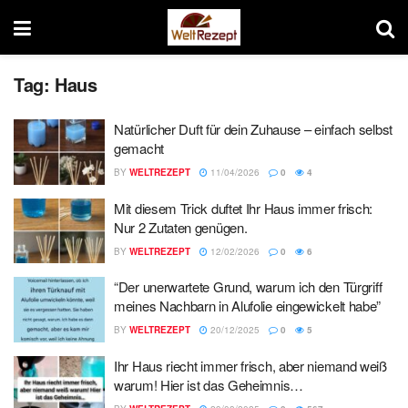
Tag:
Haus
Natürlicher Duft für dein Zuhause – einfach selbst
gemacht
BY
WELTREZEPT
11/04/2026
0
4
Mit diesem Trick duftet Ihr Haus immer frisch:
Nur 2 Zutaten genügen.
BY
WELTREZEPT
12/02/2026
0
6
“Der unerwartete Grund, warum ich den Türgriff
meines Nachbarn in Alufolie eingewickelt habe”
BY
WELTREZEPT
20/12/2025
0
5
Ihr Haus riecht immer frisch, aber niemand weiß
warum! Hier ist das Geheimnis…