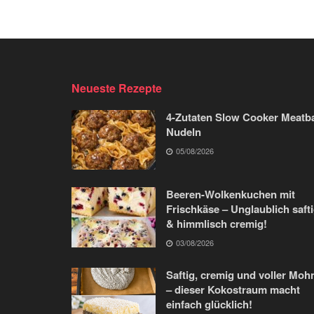
Neueste Rezepte
4-Zutaten Slow Cooker Meatba
Nudeln
05/08/2026
Beeren-Wolkenkuchen mit
Frischkäse – Unglaublich saft
& himmlisch cremig!
03/08/2026
Saftig, cremig und voller Moh
– dieser Kokostraum macht
einfach glücklich!