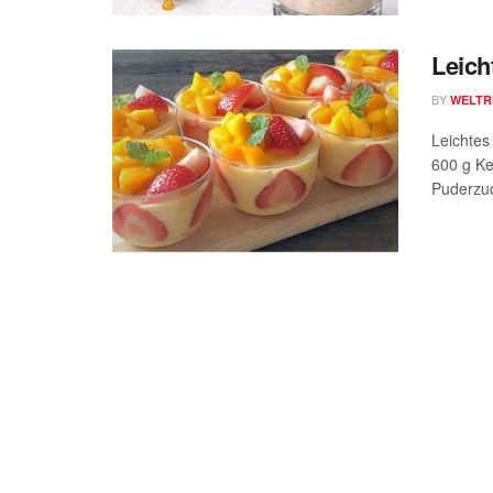
Leich
BY
WELTR
Leichtes
600 g Kef
Puderzuc