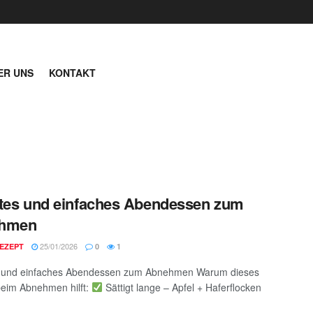
ER UNS
KONTAKT
tes und einfaches Abendessen zum
hmen
25/01/2026
EZEPT
0
1
s und einfaches Abendessen zum Abnehmen Warum dieses
eim Abnehmen hilft:
Sättigt lange – Apfel + Haferflocken