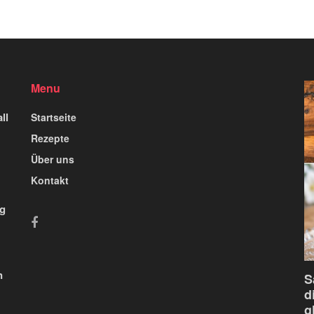
Menu
ll
Startseite
Rezepte
Über uns
Kontakt
ig
n
S
d
g