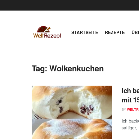
STARTSEITE
REZEPTE
ÜB
Tag:
Wolkenkuchen
Ich b
mit 1
BY
WELTR
Ich back
saftiger,