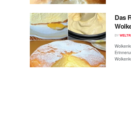
Das R
Wolk
BY
WELTR
Wolkenku
Erinneru
Wolkenku