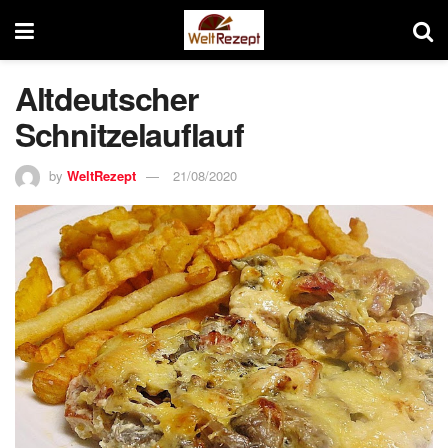
Altdeutscher
Schnitzelauflauf
by
WeltRezept
21/08/2020