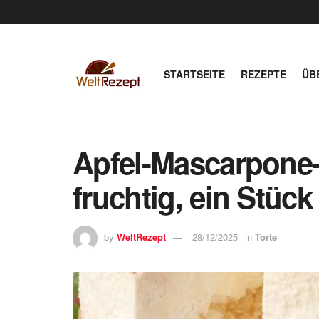
STARTSEITE
REZEPTE
ÜB
Apfel-Mascarpone-
fruchtig, ein Stück 
by
WeltRezept
28/12/2025
in
Torte