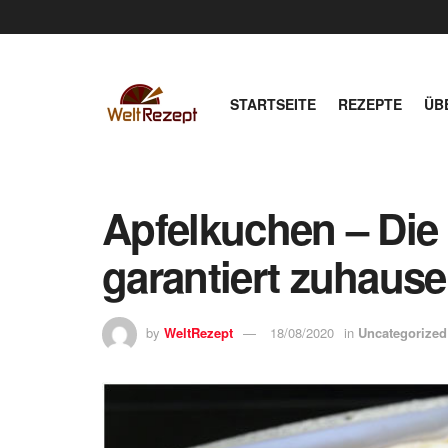
STARTSEITE
REZEPTE
ÜB
Apfelkuchen – Die
garantiert zuhause
by
WeltRezept
18/08/2020
in
Uncategorized