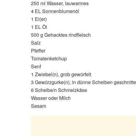
250 ml Wasser, lauwarmes
4 EL Sonnenblumenöl
1 Ei(er)
1 EL Öl
500 g Gehacktes rindfleisch
Salz
Pfeffer
Tomatenketchup
Senf
1 Zwiebel(n), grob gewürfelt
3 Gewürzgurke(n), in dünne Scheiben geschnitt
6 Scheibe/n Schmelzkäse
Wasser oder Milch
Sesam