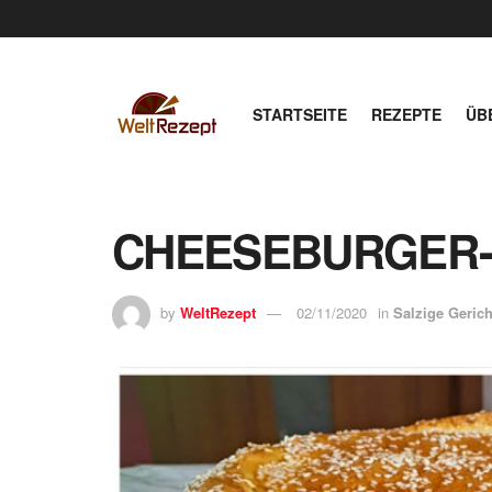
STARTSEITE
REZEPTE
ÜB
CHEESEBURGER
by
WeltRezept
02/11/2020
in
Salzige Gerich