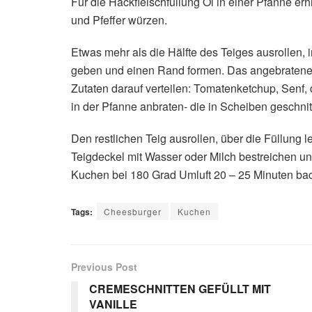
Für die Hackfleischfüllung Öl in einer Pfanne er
und Pfeffer würzen.
Etwas mehr als die Hälfte des Teiges ausrollen,
geben und einen Rand formen. Das angebratene 
Zutaten darauf verteilen: Tomatenketchup, Senf,
in der Pfanne anbraten- die in Scheiben gesch
Den restlichen Teig ausrollen, über die Füllung 
Teigdeckel mit Wasser oder Milch bestreichen 
Kuchen bei 180 Grad Umluft 20 – 25 Minuten ba
Tags:
Cheesburger
Kuchen
Previous Post
CREMESCHNITTEN GEFÜLLT MIT
VANILLE