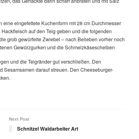
hitzen, das Gehackte darin scharf anbraten und mit Salz
 in eine eingefettete Kuchenform mit 28 cm Durchmesser
Hackfleisch auf den Teig geben und die folgenden
 die grob gewürfelte Zwiebel – nach Belieben vorher noch
nittenen Gewürzgurken und die Schmelzkäsescheiben
legen und die Teigränder gut verschließen. Den
und Sesamsamen darauf streuen. Den Cheeseburger-
cken.
Next Post
Schnitzel Waldarbeiter Art