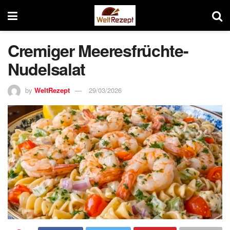
Cremiger Meeresfrüchte-
Nudelsalat
by
WeltRezept
29/03/2026