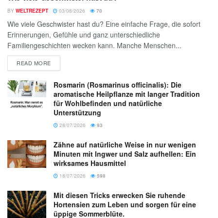
BY
WELTREZEPT
03/08/2026
70
Wie viele Geschwister hast du? Eine einfache Frage, die sofort
Erinnerungen, Gefühle und ganz unterschiedliche
Familiengeschichten wecken kann. Manche Menschen...
READ MORE
Rosmarin (Rosmarinus officinalis): Die
aromatische Heilpflanze mit langer Tradition
für Wohlbefinden und natürliche
Unterstützung
28/07/2026
93
Zähne auf natürliche Weise in nur wenigen
Minuten mit Ingwer und Salz aufhellen: Ein
wirksames Hausmittel
18/07/2026
598
Mit diesen Tricks erwecken Sie ruhende
Hortensien zum Leben und sorgen für eine
üppige Sommerblüte.