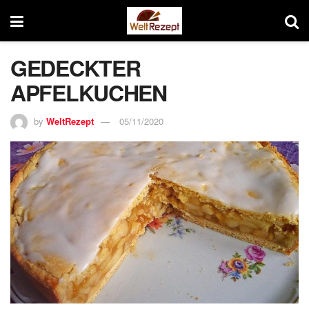
GEDECKTER
APFELKUCHEN
by
WeltRezept
05/11/2020