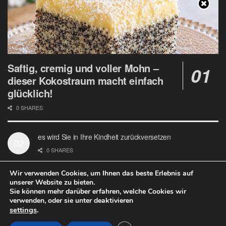
Saftig, cremig und voller Mohn –
dieser Kokostraum macht einfach
glücklich!
0 SHARES
es wird Sie in Ihre Kindheit zurückversetzen
0 SHARES
Wir verwenden Cookies, um Ihnen das beste Erlebnis auf
unserer Website zu bieten.
Sie können mehr darüber erfahren, welche Cookies wir
verwenden, oder sie unter deaktivieren
Datenschutz
Google Analytics und Cookie Dateien
settings
.
© 2020
Welt Rezept
- design with ♥ by
Welt Rezept
.