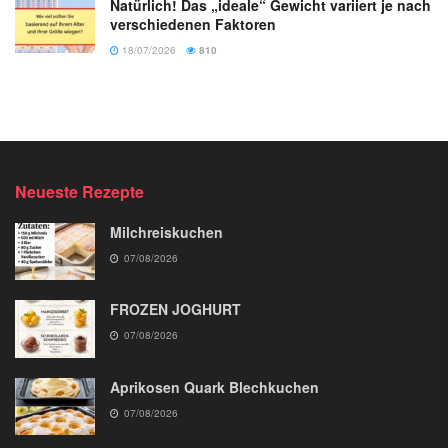
Natürlich! Das „ideale“ Gewicht variiert je nach
verschiedenen Faktoren
18/07/2026
810
Neueste Rezepte
Milchreiskuchen
07/08/2026
FROZEN JOGHURT
07/08/2026
Aprikosen Quark Blechkuchen
07/08/2026