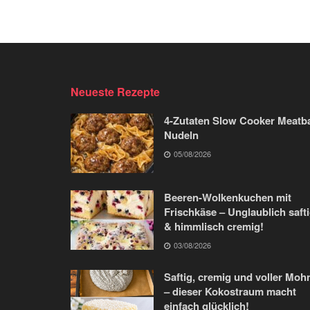
Neueste Rezepte
4-Zutaten Slow Cooker Meatba
Nudeln
05/08/2026
Beeren-Wolkenkuchen mit
Frischkäse – Unglaublich saft
& himmlisch cremig!
03/08/2026
Saftig, cremig und voller Moh
– dieser Kokostraum macht
einfach glücklich!