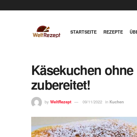
STARTSEITE
REZEPTE
ÜB
Käsekuchen ohne 
zubereitet!
by
WeltRezept
09/11/2022
in
Kuchen