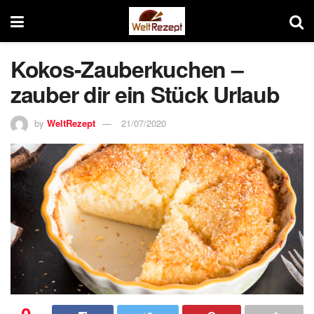
Kokos-Zauberkuchen –
zauber dir ein Stück Urlaub
by
WeltRezept
21/07/2020
0