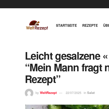
STARTSEITE
REZEPTE
ÜB
Leicht gesalzene «
“Mein Mann fragt 
Rezept”
by
WeltRezept
22/07/2025
in
Salat