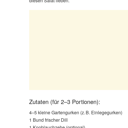
diesen Salat lieben.
Zutaten (für 2–3 Portionen):
4–5 kleine Gartengurken (z. B. Einlegegurken)
1 Bund frischer Dill
1 Knoblauchzehe (optional)