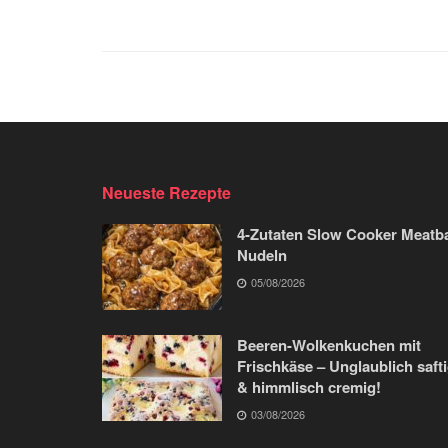
Neueste Rezepte
4-Zutaten Slow Cooker Meatba
Nudeln
05/08/2026
Beeren-Wolkenkuchen mit
Frischkäse – Unglaublich saft
& himmlisch cremig!
03/08/2026