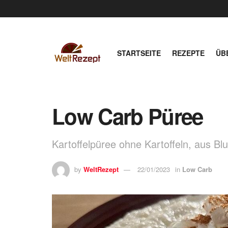
STARTSEITE
REZEPTE
ÜB
Low Carb Püree
Kartoffelpüree ohne Kartoffeln, aus B
by
WeltRezept
22/01/2023
in
Low Carb