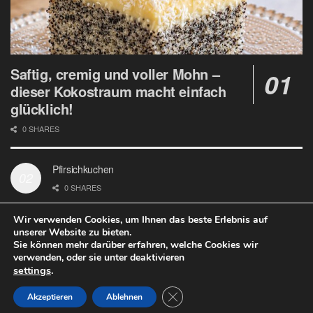
Saftig, cremig und voller Mohn –
dieser Kokostraum macht einfach
glücklich!
0 SHARES
Pfirsichkuchen
0 SHARES
Wir verwenden Cookies, um Ihnen das beste Erlebnis auf
unserer Website zu bieten.
Sie können mehr darüber erfahren, welche Cookies wir
verwenden, oder sie unter deaktivieren
Datenschutz
Google Analytics und Cookie Dateien
settings
.
© 2020
Welt Rezept
- design with ♥ by
Welt Rezept
.
Close GDPR Cookie Banner
Akzeptieren
Ablehnen