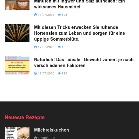
Minuten mit Ingwer und Salz aufhellen: Ein
wirksames Hausmittel
18/07/2026
596
Mit diesen Tricks erwecken Sie ruhende
Hortensien zum Leben und sorgen für eine
üppige Sommerblüte.
17/07/2026
1
Natürlich! Das „ideale“ Gewicht variiert je nach
verschiedenen Faktoren
18/07/2026
810
Neueste Rezepte
Milchreiskuchen
07/08/2026