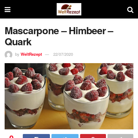
Mascarpone – Himbeer –
Quark
by
WeltRezept
22/07/2020
0