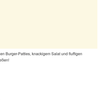
nen Burger-Patties, knackigem Salat und fluffigen
ießen!
)