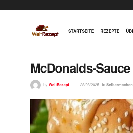
STARTSEITE
REZEPTE
ÜB
McDonalds-Sauce 
by
WeltRezept
28/08/2025
in
Selbermachen