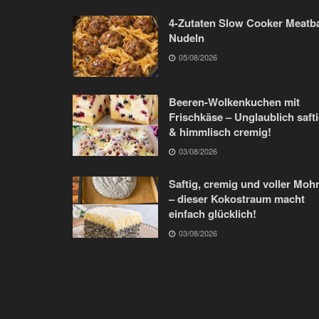
4-Zutaten Slow Cooker Meatba
Nudeln
05/08/2026
Beeren-Wolkenkuchen mit
Frischkäse – Unglaublich saft
& himmlisch cremig!
03/08/2026
Saftig, cremig und voller Moh
– dieser Kokostraum macht
einfach glücklich!
03/08/2026