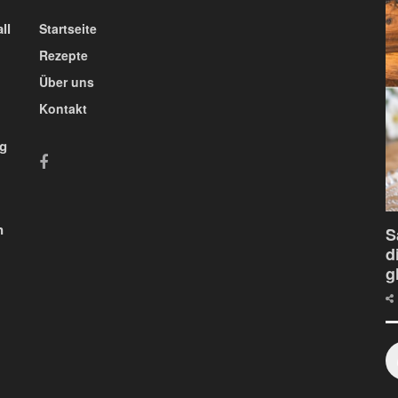
ll
Startseite
Rezepte
Über uns
Kontakt
ig
n
S
d
g