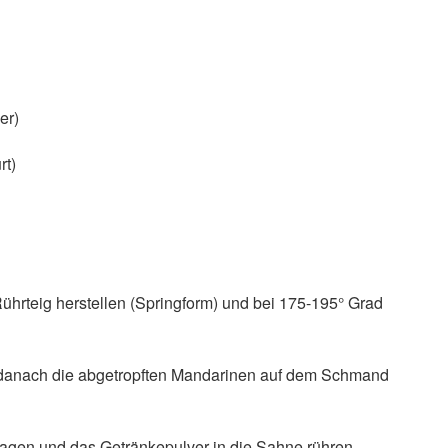
er)
rt)
Rührteig herstellen (Springform) und bei 175-195° Grad
danach die abgetropften Mandarinen auf dem Schmand
lagen und das Getränkepulver in die Sahne rühren.