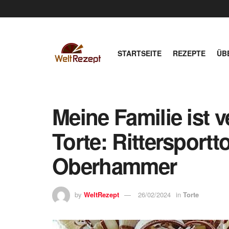
STARTSEITE
REZEPTE
ÜB
Meine Familie ist 
Torte: Rittersportt
Oberhammer
by
WeltRezept
26/02/2024
in
Torte