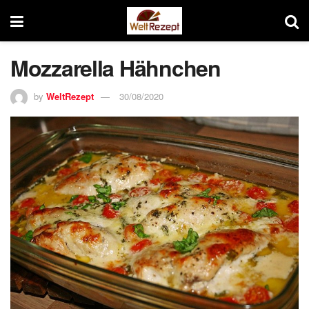
Mozzarella Hähnchen
by
WeltRezept
30/08/2020