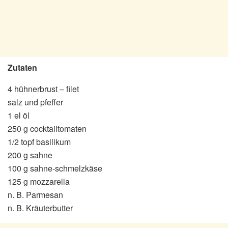
Zutaten
4 hühnerbrust – filet
salz und pfeffer
1 el öl
250 g cocktailtomaten
1/2 topf basilikum
200 g sahne
100 g sahne-schmelzkäse
125 g mozzarella
n. B. Parmesan
n. B. Kräuterbutter