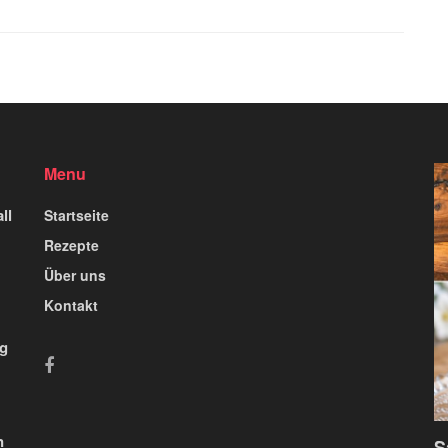
Menu
ll
Startseite
Rezepte
Über uns
Kontakt
ig
n
S