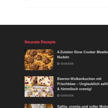
Neueste Rezepte
4-Zutaten Slow Cooker Meatba
Nudeln
05/08/2026
Beeren-Wolkenkuchen mit
Frischkäse – Unglaublich saft
& himmlisch cremig!
03/08/2026
Saftig, cremig und voller Moh