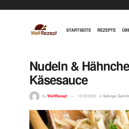
STARTSEITE
REZEPTE
ÜB
Nudeln & Hähnchen
Käsesauce
by
WeltRezept
13/08/2020
in
Salzige Gerich