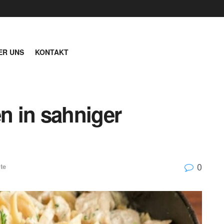
ER UNS
KONTAKT
 in sahniger
0
te