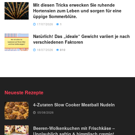
Mit diesen Tricks erwecken Sie ruhende
Hortensien zum Leben und sorgen für eine
üppige Sommerblüte.
17/07/2026
1
Natürlich! Das „ideale“ Gewicht variiert je nach
verschiedenen Faktoren
18/07/2026
810
Neueste Rezepte
4-Zutaten Slow Cooker Meatball Nudeln
05/08/2026
Beeren-Wolkenkuchen mit Frischkäse –
Unglaublich saftig & himmlisch cremig!