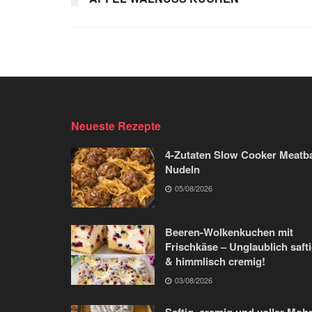
Neueste Rezepte
4-Zutaten Slow Cooker Meatba
Nudeln
05/08/2026
Beeren-Wolkenkuchen mit
Frischkäse – Unglaublich saft
& himmlisch cremig!
03/08/2026
Saftig, cremig und voller Moh