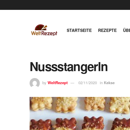
STARTSEITE
REZEPTE
ÜB
Nussstangerln
by
WeltRezept
02/11/2020
in
Kekse