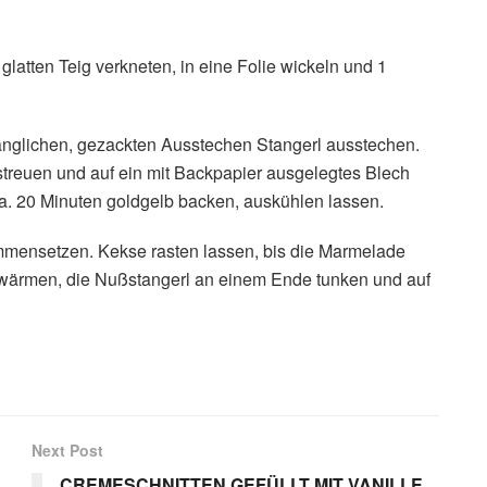
glatten Teig verkneten, in eine Folie wickeln und 1
länglichen, gezackten Ausstechen Stangerl ausstechen.
streuen und auf ein mit Backpapier ausgelegtes Blech
a. 20 Minuten goldgelb backen, auskühlen lassen.
mmensetzen. Kekse rasten lassen, bis die Marmelade
rwärmen, die Nußstangerl an einem Ende tunken und auf
Next Post
CREMESCHNITTEN GEFÜLLT MIT VANILLE