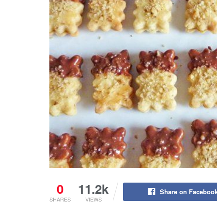
0
11.2k
Share on Faceboo
SHARES
VIEWS