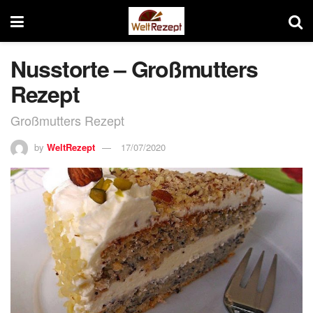
Nusstorte – Großmutters
Rezept
Großmutters Rezept
by
WeltRezept
17/07/2020