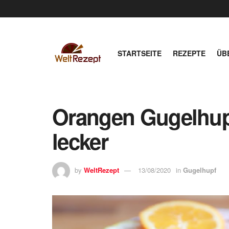
STARTSEITE
REZEPTE
ÜB
Orangen Gugelhupf
lecker
by
WeltRezept
13/08/2020
in
Gugelhupf