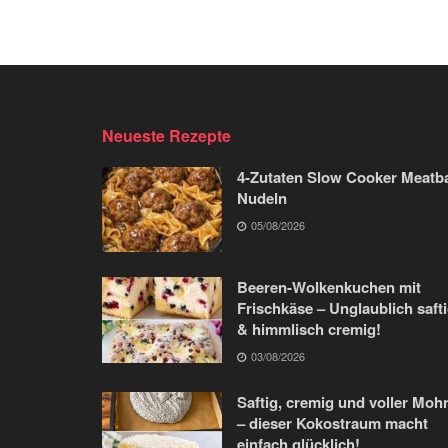
Neueste Rezepte
4-Zutaten Slow Cooker Meatba
Nudeln
05/08/2026
Beeren-Wolkenkuchen mit
Frischkäse – Unglaublich saft
& himmlisch cremig!
03/08/2026
Saftig, cremig und voller Moh
– dieser Kokostraum macht
einfach glücklich!