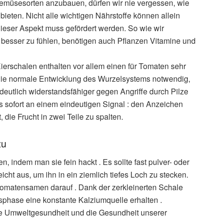
emüsesorten anzubauen, dürfen wir nie vergessen, wie
ubieten. Nicht alle wichtigen Nährstoffe können allein
ser Aspekt muss gefördert werden. So wie wir
esser zu fühlen, benötigen auch Pflanzen Vitamine und
erschalen enthalten vor allem einen für Tomaten sehr
ür die normale Entwicklung des Wurzelsystems notwendig,
e deutlich widerstandsfähiger gegen Angriffe durch Pilze
s sofort an einem eindeutigen Signal : den Anzeichen
, die Frucht in zwei Teile zu spalten.
zu
, indem man sie fein hackt . Es sollte fast pulver- oder
eicht aus, um ihn in ein ziemlich tiefes Loch zu stecken.
Tomatensamen darauf . Dank der zerkleinerten Schale
hase eine konstante Kalziumquelle erhalten .
r die Umweltgesundheit und die Gesundheit unserer