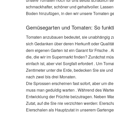
unsere Tomaten noch für uns selbst schädlich se
schmackhafter, schöner und gehaltvoller. Lasse
Boden hinzufügen, in den wir unsere Tomaten ge
Gemüsegarten und Tomaten: So funkti
Tomaten anzubauen bedeutet, sie unabhängig zu
sich Gedanken über deren Herkunft oder Qualit
dem eigenen Garten ist ein Garant für Frische .
die, die wir im Supermarkt finden? Zunächst müs
einfach ist, aber viel Sorgfalt erfordert . Um T
Zentimeter unter die Erde, bedecken Sie sie und
nach zwei bis drei Monaten.
Die Sprossen erscheinen fast sofort, aber um d
muss man geduldig warten . Während des Wartens
Entwicklung der Früchte beizutragen. Neben Was
Zutat, auf die Sie nie verzichten werden: Eiersch
Eierschalen als Hauptzutat in unserem Garteng