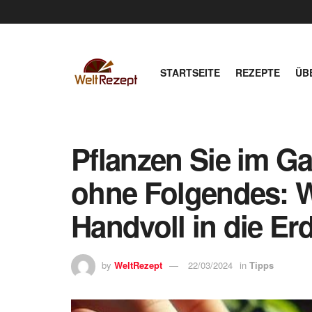
STARTSEITE
REZEPTE
ÜB
Pflanzen Sie im G
ohne Folgendes: W
Handvoll in die Er
by
WeltRezept
22/03/2024
in
Tipps