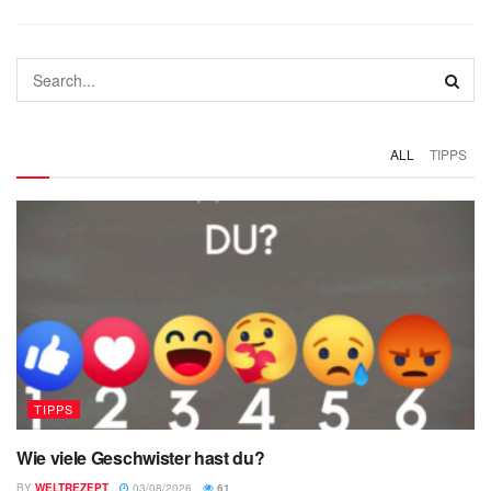
ALL
TIPPS
TIPPS
Wie viele Geschwister hast du?
BY
WELTREZEPT
03/08/2026
61