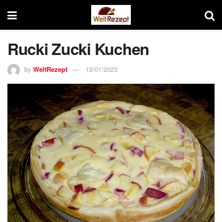
Rucki Zucki Kuchen
by
WeltRezept
12/01/2023