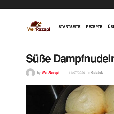
STARTSEITE
REZEPTE
ÜB
Süße Dampfnudel
by
WeltRezept
14/07/2020
in
Gebäck