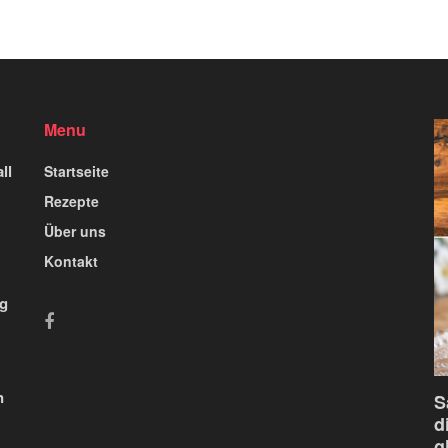
Menu
ll
Startseite
Rezepte
Über uns
Kontakt
ig
n
S
d
g