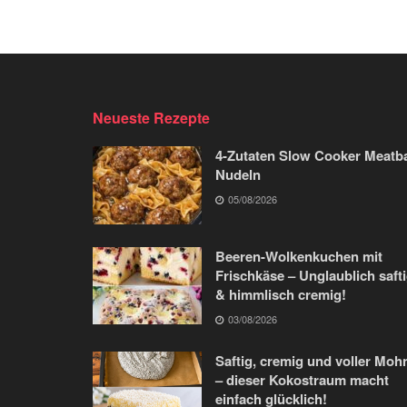
Neueste Rezepte
4-Zutaten Slow Cooker Meatba
Nudeln
05/08/2026
Beeren-Wolkenkuchen mit
Frischkäse – Unglaublich saft
& himmlisch cremig!
03/08/2026
Saftig, cremig und voller Moh
– dieser Kokostraum macht
einfach glücklich!