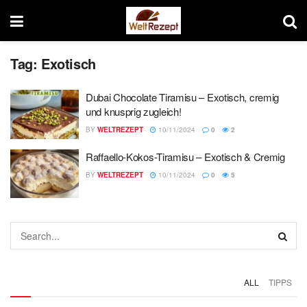
Tag:
Exotisch
Dubai Chocolate Tiramisu – Exotisch, cremig
und knusprig zugleich!
BY
WELTREZEPT
10/11/2024
0
2
Raffaello-Kokos-Tiramisu – Exotisch & Cremig
BY
WELTREZEPT
10/11/2024
0
5
ALL
TIPPS