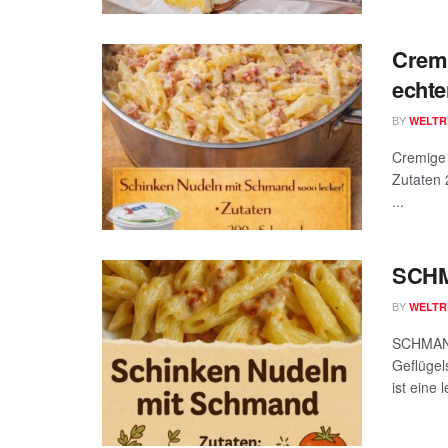
Cremi
echte
BY
WELTR
Cremige 
Zutaten 
...
SCH
BY
WELTR
SCHMAND
Geflügel
ist eine l