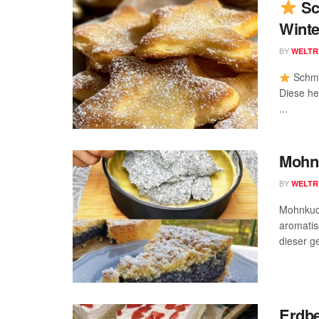
Sc
Winte
BY
WELTR
Schma
Diese he
...
Mohn
BY
WELTR
Mohnkuc
aromatis
dieser ge
Erdbe