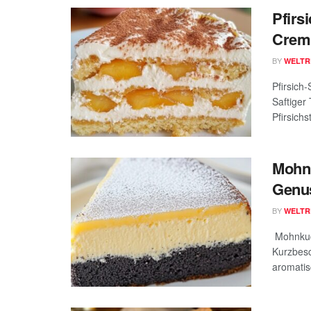
Pfirs
Crem
BY
WELTR
Pfirsich
Saftiger
Pfirsichs
Mohn
Genus
BY
WELTR
Mohnkuc
Kurzbesc
aromatis