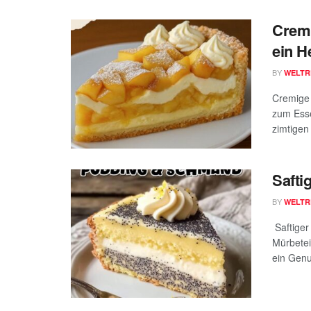
Cremi
ein H
BY
WELTR
Cremige 
zum Esse
zimtigen 
Safti
BY
WELTR
Saftige
Mürbetei
ein Genu