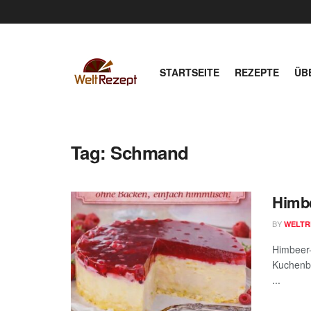
STARTSEITE
REZEPTE
ÜB
Tag:
Schmand
Himb
BY
WELTR
Himbeer-
Kuchenbo
...