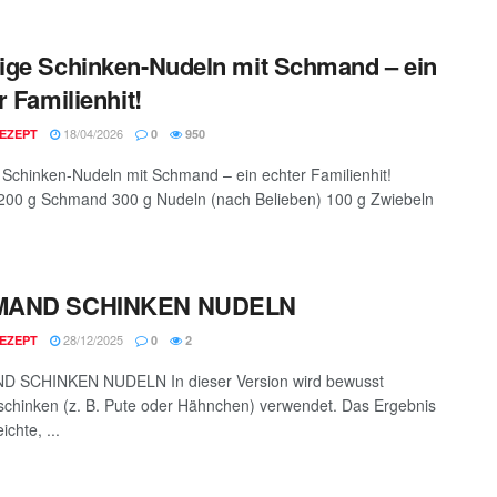
ge Schinken-Nudeln mit Schmand – ein
r Familienhit!
18/04/2026
EZEPT
0
950
Schinken-Nudeln mit Schmand – ein echter Familienhit!
200 g Schmand 300 g Nudeln (nach Belieben) 100 g Zwiebeln
MAND SCHINKEN NUDELN
28/12/2025
EZEPT
0
2
 SCHINKEN NUDELN In dieser Version wird bewusst
schinken (z. B. Pute oder Hähnchen) verwendet. Das Ergebnis
eichte, ...