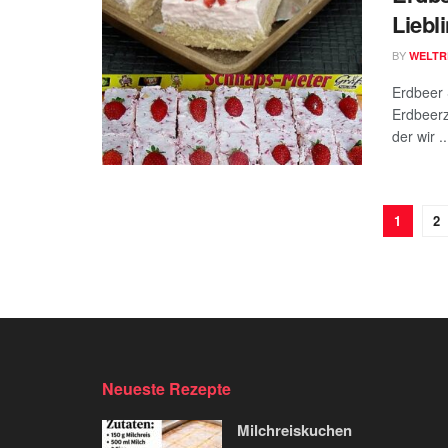
Liebl
BY
WELTR
Erdbeer 
Erdbeerz
der wir ..
1
2
Neueste Rezepte
Milchreiskuchen