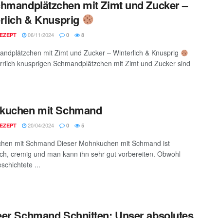
hmandplätzchen mit Zimt und Zucker –
rlich & Knusprig
06/11/2024
EZEPT
0
8
ndplätzchen mit Zimt und Zucker – Winterlich & Knusprig
rrlich knusprigen Schmandplätzchen mit Zimt und Zucker sind
kuchen mit Schmand
20/04/2024
EZEPT
0
5
hen mit Schmand Dieser Mohnkuchen mit Schmand ist
ch, cremig und man kann ihn sehr gut vorbereiten. Obwohl
schichtete ...
er Schmand Schnitten: Unser absolutes