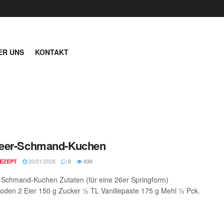
ER UNS
KONTAKT
eer-Schmand-Kuchen
20/01/2026
EZEPT
0
430
Schmand-Kuchen Zutaten (für eine 26er Springform)
den 2 Eier 150 g Zucker ½ TL Vanillepaste 175 g Mehl ½ Pck.