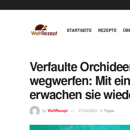
STARTSEITE
REZEPTE
ÜB
Verfaulte Orchidee
wegwerfen: Mit ein
erwachen sie wie
by
WeltRezept
27/02/2023
in
Tipps