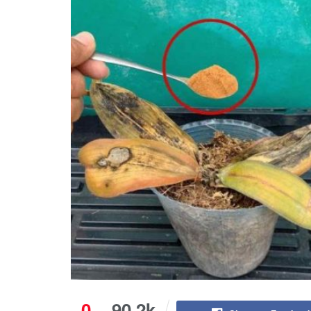
0
90.2k