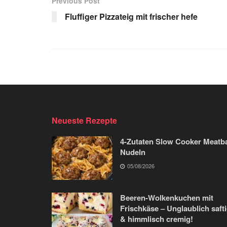
Previous Post
Fluffiger Pizzateig mit frischer hefe
Neueste Rezepte
4-Zutaten Slow Cooker Meatba
Nudeln
05/08/2026
Beeren-Wolkenkuchen mit
Frischkäse – Unglaublich saft
& himmlisch cremig!