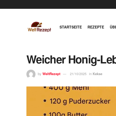
STARTSEITE
REZEPTE
ÜB
Weicher Honig-Le
by
WeltRezept
21/10/2025
in
Kekse