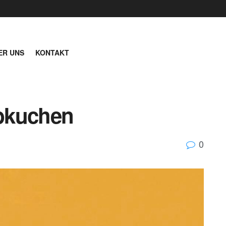
ER UNS
KONTAKT
bkuchen
0