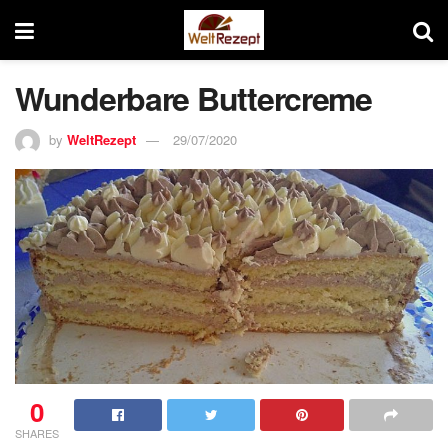
Wunderbare Buttercreme
by
WeltRezept
29/07/2020
0
SHARES