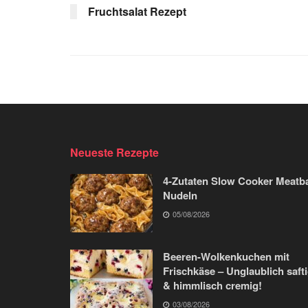
Fruchtsalat Rezept
Neueste Rezepte
4-Zutaten Slow Cooker Meatba
Nudeln
05/08/2026
Beeren-Wolkenkuchen mit
Frischkäse – Unglaublich saft
& himmlisch cremig!
03/08/2026