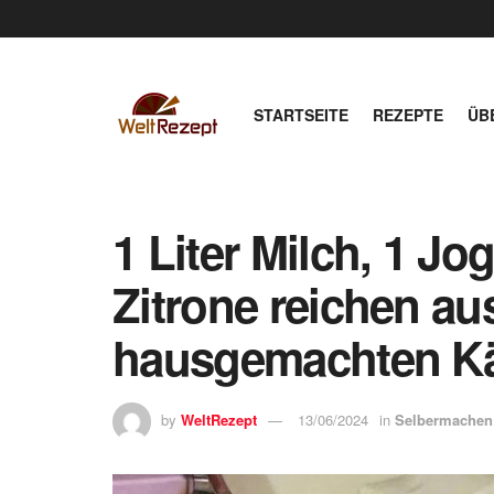
STARTSEITE
REZEPTE
ÜB
1 Liter Milch, 1 Jo
Zitrone reichen au
hausgemachten Kä
by
WeltRezept
13/06/2024
in
Selbermachen