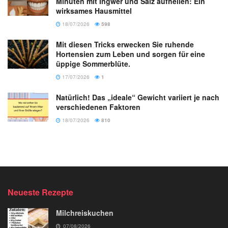
Minuten mit Ingwer und Salz aufhellen: Ein
wirksames Hausmittel
18/07/2026
598
Mit diesen Tricks erwecken Sie ruhende
Hortensien zum Leben und sorgen für eine
üppige Sommerblüte.
17/07/2026
1
Natürlich! Das „ideale“ Gewicht variiert je nach
verschiedenen Faktoren
18/07/2026
810
Neueste Rezepte
Milchreiskuchen
07/08/2026