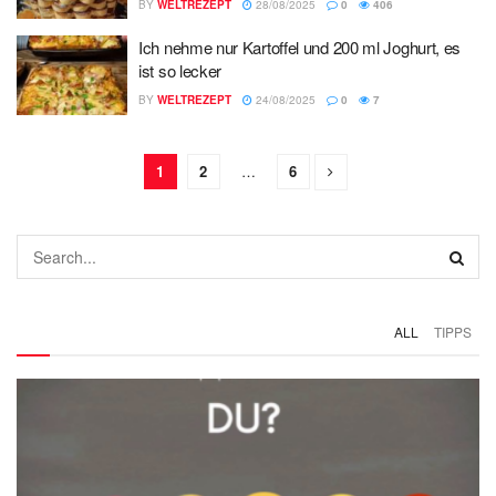
BY
WELTREZEPT
28/08/2025
0
406
Ich nehme nur Kartoffel und 200 ml Joghurt, es
ist so lecker
BY
WELTREZEPT
24/08/2025
0
7
1
2
…
6
ALL
TIPPS