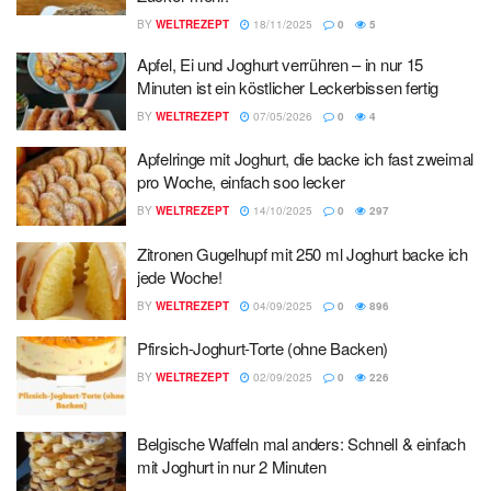
BY
WELTREZEPT
18/11/2025
0
5
Apfel, Ei und Joghurt verrühren – in nur 15
Minuten ist ein köstlicher Leckerbissen fertig
BY
WELTREZEPT
07/05/2026
0
4
Apfelringe mit Joghurt, die backe ich fast zweimal
pro Woche, einfach soo lecker
BY
WELTREZEPT
14/10/2025
0
297
Zitronen Gugelhupf mit 250 ml Joghurt backe ich
jede Woche!
BY
WELTREZEPT
04/09/2025
0
896
Pfirsich-Joghurt-Torte (ohne Backen)
BY
WELTREZEPT
02/09/2025
0
226
Belgische Waffeln mal anders: Schnell & einfach
mit Joghurt in nur 2 Minuten