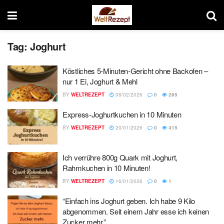
Tag:
Joghurt
Köstliches 5-Minuten-Gericht ohne Backofen –
nur 1 Ei, Joghurt & Mehl
BY
WELTREZEPT
08/02/2026
0
265
Express-Joghurtkuchen in 10 Minuten
BY
WELTREZEPT
20/01/2026
0
415
Ich verrühre 800g Quark mit Joghurt,
Rahmkuchen in 10 Minuten!
BY
WELTREZEPT
16/01/2026
0
1
“Einfach ins Joghurt geben. Ich habe 9 Kilo
abgenommen. Seit einem Jahr esse ich keinen
Zucker mehr.”