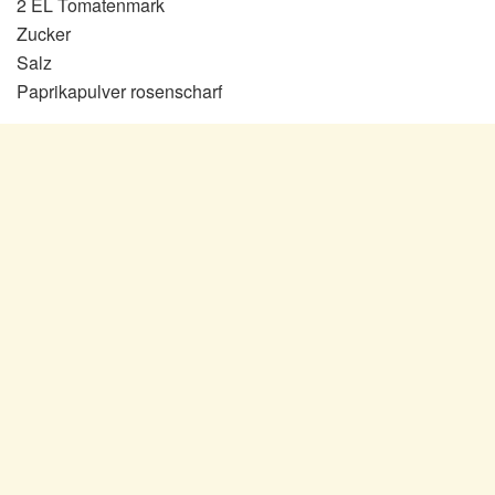
2 EL Tomatenmark
Zucker
Salz
Paprikapulver rosenscharf