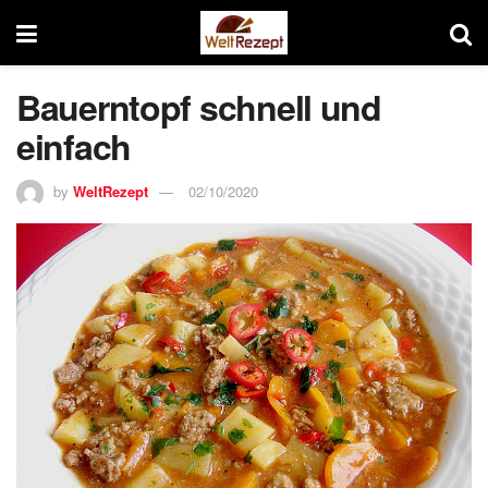
Bauerntopf schnell und
einfach
by
WeltRezept
02/10/2020