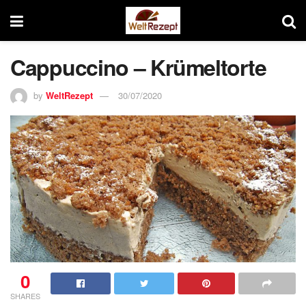
Cappuccino – Krümeltorte
by
WeltRezept
30/07/2020
0
SHARES