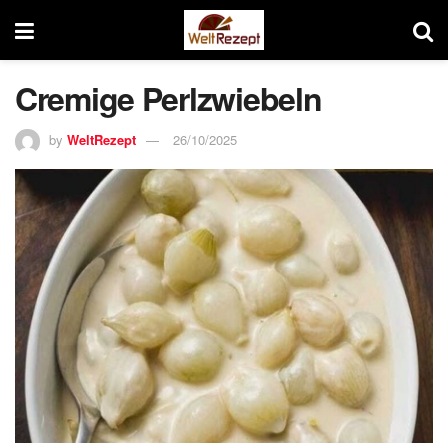
Cremige Perlzwiebeln
by
WeltRezept
26/10/2025