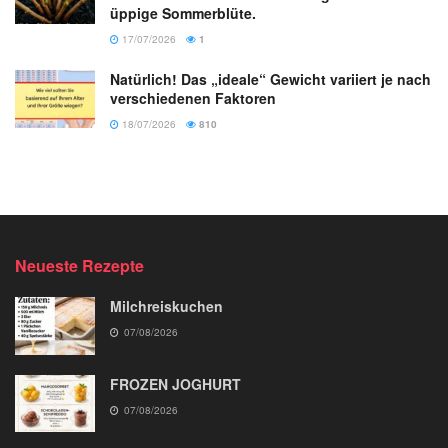
üppige Sommerblüte.
17/07/2026
1
Natürlich! Das „ideale“ Gewicht variiert je nach
verschiedenen Faktoren
18/07/2026
810
Neueste Rezepte
Milchreiskuchen
07/08/2026
FROZEN JOGHURT
07/08/2026