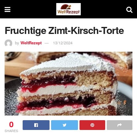
Fruchtige Zimt-Kirsch-Torte
by
WeltRezept
13/12/2024
0
SHARES