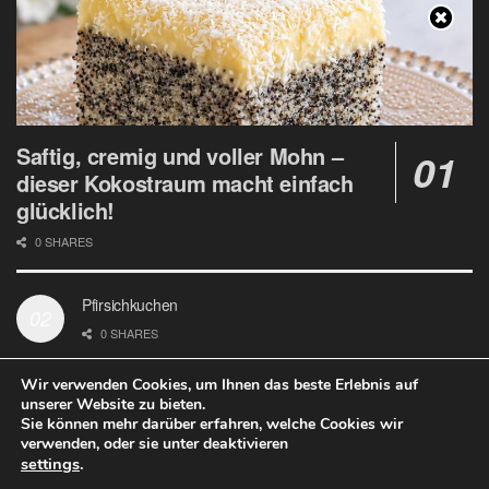
Saftig, cremig und voller Mohn –
dieser Kokostraum macht einfach
glücklich!
0 SHARES
Pfirsichkuchen
0 SHARES
Wir verwenden Cookies, um Ihnen das beste Erlebnis auf
unserer Website zu bieten.
Sie können mehr darüber erfahren, welche Cookies wir
verwenden, oder sie unter deaktivieren
Datenschutz
Google Analytics und Cookie Dateien
settings
.